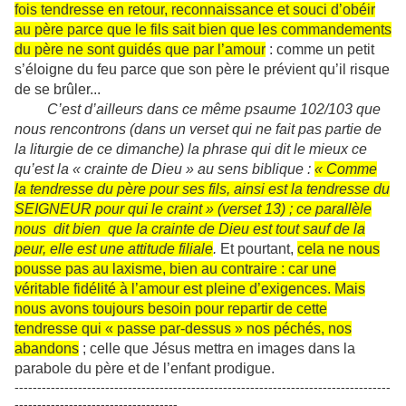
fois tendresse en retour, reconnaissance et souci d’obéir
au père parce que le fils sait bien que les commandements
du père ne sont guidés que par l’amour
: comme un petit
s’éloigne du feu parce que son père le prévient qu’il risque
de se brûler...
C’est d’ailleurs dans ce même psaume 102/103 que
nous rencontrons (dans un verset qui ne fait pas partie de
la liturgie de ce dimanche) la phrase qui dit le mieux ce
qu’est la « crainte de Dieu » au sens biblique :
« Comme
la tendresse du père pour ses fils, ainsi est la tendresse du
SEIGNEUR pour qui le craint » (verset 13) ; ce parallèle
nous dit bien que la crainte de Dieu est tout sauf de la
peur, elle est une attitude filiale
.
Et pourtant,
cela ne nous
pousse pas au laxisme, bien au contraire : car une
véritable fidélité à l’amour est pleine d’exigences. Mais
nous avons toujours besoin pour repartir de cette
tendresse qui « passe par-dessus » nos péchés, nos
abandons
; celle que Jésus mettra en images dans la
parabole du père et de l’enfant prodigue.
-----------------------------------------------------------------------------------
------------------------------------