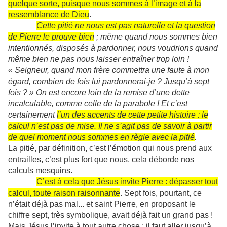
quelque sorte, puisque nous sommes à l’image et à la
ressemblance de Dieu
.
Cette pitié ne nous est pas naturelle et la question
de Pierre le prouve bien
; même quand nous sommes bien
intentionnés, disposés à pardonner, nous voudrions quand
même bien ne pas nous laisser entraîner trop loin !
« Seigneur, quand mon frère commettra une faute à mon
égard, combien de fois lui pardonnerai-je ? Jusqu’à sept
fois ? » On est encore loin de la remise d’une dette
incalculable, comme celle de la parabole ! Et c’est
certainement
l’un des accents de cette petite histoire : le
calcul n’est pas de mise. Il ne s’agit pas de savoir à partir
de quel moment nous sommes en règle avec la pitié
.
La pitié, par définition, c’est l’émotion qui nous prend aux
entrailles, c’est plus fort que nous, cela déborde nos
calculs mesquins.
C’est à cela que Jésus invite Pierre : dépasser tout
calcul, toute raison raisonnante
. Sept fois, pourtant, ce
n’était déjà pas mal... et saint Pierre, en proposant le
chiffre sept, très symbolique, avait déjà fait un grand pas !
Mais Jésus l’invite à tout autre chose : il faut aller jusqu’à