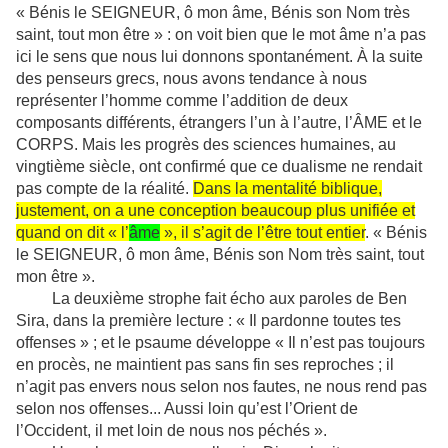
« Bénis le SEIGNEUR, ô mon âme, Bénis son Nom très
saint, tout mon être » : on voit bien que le mot âme n’a pas
ici le sens que nous lui donnons spontanément. À la suite
des penseurs grecs, nous avons tendance à nous
représenter l’homme comme l’addition de deux
composants différents, étrangers l’un à l’autre, l’ÂME et le
CORPS. Mais les progrès des sciences humaines, au
vingtième siècle, ont confirmé que ce dualisme ne rendait
pas compte de la réalité.
Dans la mentalité biblique,
justement, on a une conception beaucoup plus unifiée et
quand on dit « l’
âme
», il s’agit de l’être tout entier
. « Bénis
le SEIGNEUR, ô mon âme, Bénis son Nom très saint, tout
mon être ».
La deuxième strophe fait écho aux paroles de Ben
Sira, dans la première lecture : « Il pardonne toutes tes
offenses » ; et le psaume développe « Il n’est pas toujours
en procès, ne maintient pas sans fin ses reproches ; il
n’agit pas envers nous selon nos fautes, ne nous rend pas
selon nos offenses... Aussi loin qu’est l’Orient de
l’Occident, il met loin de nous nos péchés ».