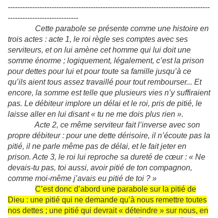
-----------------------------------------------------------------------------------
-----------------------------
Cette parabole se présente comme une histoire en
trois actes : acte 1, le roi règle ses comptes avec ses
serviteurs, et on lui amène cet homme qui lui doit une
somme énorme ; logiquement, légalement, c’est la prison
pour dettes pour lui et pour toute sa famille jusqu’à ce
qu’ils aient tous assez travaillé pour tout rembourser... Et
encore, la somme est telle que plusieurs vies n’y suffiraient
pas. Le débiteur implore un délai et le roi, pris de pitié, le
laisse aller en lui disant « tu ne me dois plus rien ».
Acte 2, ce même serviteur fait l’inverse avec son
propre débiteur : pour une dette dérisoire, il n’écoute pas la
pitié, il ne parle même pas de délai, et le fait jeter en
prison. Acte 3, le roi lui reproche sa dureté de cœur : « Ne
devais-tu pas, toi aussi, avoir pitié de ton compagnon,
comme moi-même j’avais eu pitié de toi ? »
C’est donc d’abord une parabole sur la pitié de
Dieu : une pitié qui ne demande qu’à nous remettre toutes
nos dettes ; une pitié qui devrait « déteindre » sur nous, en