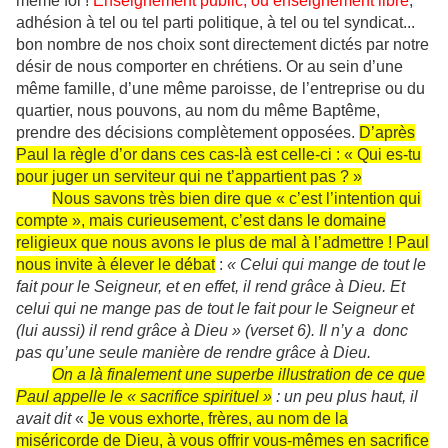
même foi !
Enseignement public, ou enseignement libre
,
adhésion à tel ou tel parti politique, à tel ou tel syndicat...
bon nombre de nos choix sont directement dictés par notre
désir de nous comporter en chrétiens. Or au sein d’une
même famille, d’une même paroisse, de l’entreprise ou du
quartier, nous pouvons, au nom du même Baptême,
prendre des décisions complètement opposées.
D’après
Paul la règle d’or dans ces cas-là est celle-ci : « Qui es-tu
pour juger un serviteur qui ne t’appartient pas ? »
Nous savons très bien dire que « c’est l’intention qui
compte », mais curieusement, c’est dans le domaine
religieux que nous avons le plus de mal à l’admettre ! Paul
nous invite à élever le débat
:
« Celui qui mange de tout le
fait pour le Seigneur, et en effet, il rend grâce à Dieu. Et
celui qui ne mange pas de tout le fait pour le Seigneur et
(lui aussi) il rend grâce à Dieu » (verset 6). Il n’y a donc
pas qu’une seule manière de rendre grâce à Dieu.
On a là finalement une superbe illustration de ce que
Paul appelle le « sacrifice spirituel »
: un peu plus haut, il
avait dit
«
Je vous exhorte, frères, au nom de la
miséricorde de Dieu, à vous offrir vous-mêmes en sacrifice