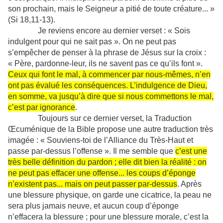
son prochain, mais le Seigneur a pitié de toute créature... »
(Si 18,11-13).
Je reviens encore au dernier verset : « Sois
indulgent pour qui ne sait pas ». On ne peut pas
s’empêcher de penser à la phrase de Jésus sur la croix :
« Père, pardonne-leur, ils ne savent pas ce qu’ils font ».
Ceux qui font le mal, à commencer par nous-mêmes, n’en
ont pas évalué les conséquences. L’indulgence de Dieu,
en somme, va jusqu’à dire que si nous commettons le mal,
c’est par ignorance
.
Toujours sur ce dernier verset, la Traduction
Œcuménique de la Bible propose une autre traduction très
imagée : « Souviens-toi de l’Alliance du Très-Haut et
passe par-dessus l’offense
». Il me semble que
c’est une
très belle définition du pardon ; elle dit bien la réalité : on
ne peut pas effacer une offense... les coups d’éponge
n’existent pas... mais on peut passer par-dessus
. Après
une blessure physique, on garde une cicatrice, la peau ne
sera plus jamais neuve, et aucun coup d’éponge
n’effacera la blessure ; pour une blessure morale, c’est la