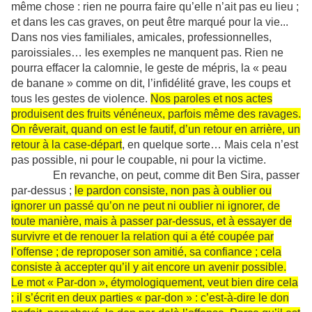
même chose : rien ne pourra faire qu’elle n’ait pas eu lieu ;
et dans les cas graves, on peut être marqué pour la vie...
Dans nos vies familiales, amicales, professionnelles,
paroissiales… les exemples ne manquent pas. Rien ne
pourra effacer la calomnie, le geste de mépris, la « peau
de banane » comme on dit, l’infidélité grave, les coups et
tous les gestes de violence.
Nos paroles et nos actes
produisent des fruits vénéneux, parfois même des ravages.
On rêverait, quand on est le fautif, d’un retour en arrière, un
retour à la case-départ
, en quelque sorte… Mais cela n’est
pas possible, ni pour le coupable, ni pour la victime.
En revanche, on peut, comme dit Ben Sira, passer
par-dessus ;
le pardon consiste, non pas à oublier ou
ignorer un passé qu’on ne peut ni oublier ni ignorer, de
toute manière, mais à passer par-dessus, et à essayer de
survivre et de renouer la relation qui a été coupée par
l’offense ; de reproposer son amitié, sa confiance ; cela
consiste à accepter qu’il y ait encore un avenir possible.
Le mot « Par-don », étymologiquement, veut bien dire cela
; il s’écrit en deux parties « par-don » : c’est-à-dire le don