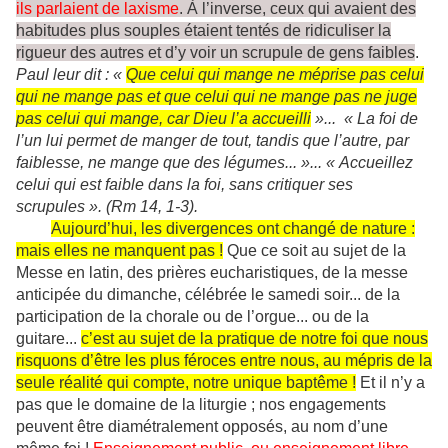
ils parlaient de laxisme
. À l’inverse, ceux qui avaient des
habitudes plus souples étaient tentés de ridiculiser la
rigueur des autres et d’y voir un scrupule de gens faibles
.
Paul leur dit : «
Que celui qui mange ne méprise pas celui
qui ne mange pas et que celui qui ne mange pas ne juge
pas celui qui mange, car Dieu l’a accueilli
»... « La foi de
l’un lui permet de manger de tout, tandis que l’autre, par
faiblesse, ne mange que des légumes... »... « Accueillez
celui qui est faible dans la foi, sans critiquer ses
scrupules ». (Rm 14, 1-3).
Aujourd’hui, les divergences ont changé de nature :
mais elles ne manquent pas !
Que ce soit au sujet de la
Messe en latin, des prières eucharistiques, de la messe
anticipée du dimanche, célébrée le samedi soir... de la
participation de la chorale ou de l’orgue... ou de la
guitare...
c’est au sujet de la pratique de notre foi que nous
risquons d’être les plus féroces entre nous, au mépris de la
seule réalité qui compte, notre unique baptême !
Et il n’y a
pas que le domaine de la liturgie ; nos engagements
peuvent être diamétralement opposés, au nom d’une