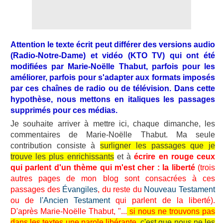
Attention le texte écrit peut différer des versions audio
(Radio-Notre-Dame) et vidéo (KTO TV) qui ont été
modifiées par Marie-Noëlle Thabut, parfois pour les
améliorer, parfois pour s'adapter aux formats imposés
par ces chaînes de radio ou de télévision. Dans cette
hypothèse, nous mettons en italiques les passages
supprimés pour ces médias.
Je souhaite arriver à mettre ici, chaque dimanche, les
commentaires de Marie-Noëlle Thabut. Ma seule
contribution consiste à
surligner les passages que je
trouve les plus enrichissants
et à
écrire en rouge ceux
qui parlent d'un thème qui m'est cher : la liberté
(trois
autres pages de mon blog sont consacrées à ces
passages des
Évangiles
, du reste du
Nouveau Testament
ou de
l'Ancien Testament
qui parlent de la liberté).
D'après Marie-Noëlle Thabut, "...
si nous ne trouvons pas
dans les textes
une parole libérante
,
c'est que nous ne les