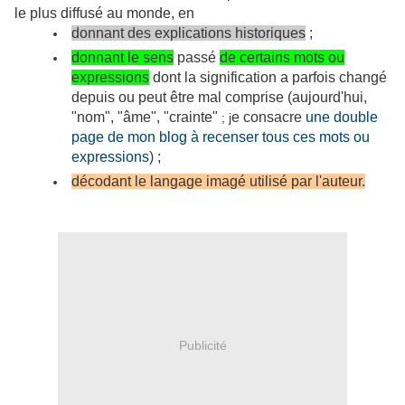
le plus diffusé au monde, en
donnant des explications historiques
;
donnant le sens
passé
de certains mots ou
expressions
dont la signification a parfois changé
depuis ou peut être mal comprise (aujourd'hui,
"nom", "âme", "crainte
"
e consacre
une double
; j
page de mon blog à recenser tous ces mots ou
expressions
) ;
décodant le langage imagé utilisé par l'auteur.
Publicité