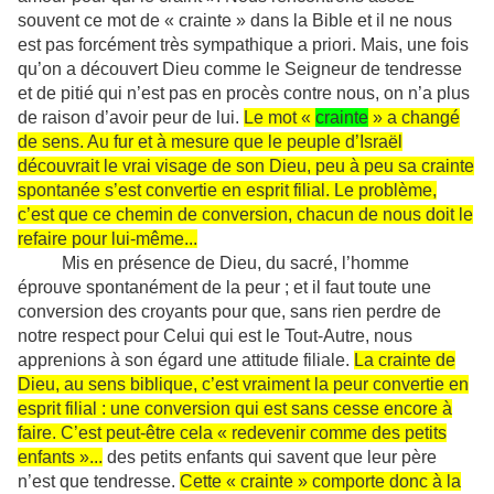
souvent ce mot de « crainte » dans la Bible et il ne nous
est pas forcément très sympathique a priori. Mais, une fois
qu’on a découvert Dieu comme le Seigneur de tendresse
et de pitié qui n’est pas en procès contre nous, on n’a plus
de raison d’avoir peur de lui.
Le mot «
crainte
» a changé
de sens. Au fur et à mesure que le peuple d’Israël
découvrait le vrai visage de son Dieu, peu à peu sa crainte
spontanée s’est convertie en esprit filial. Le problème,
c’est que ce chemin de conversion, chacun de nous doit le
refaire pour lui-même...
Mis en présence de Dieu, du sacré, l’homme
éprouve spontanément de la peur ; et il faut toute une
conversion des croyants pour que, sans rien perdre de
notre respect pour Celui qui est le Tout-Autre, nous
apprenions à son égard une attitude filiale.
La crainte de
Dieu, au sens biblique, c’est vraiment la peur convertie en
esprit filial : une conversion qui est sans cesse encore à
faire. C’est peut-être cela « redevenir comme des petits
enfants »...
des petits enfants qui savent que leur père
n’est que tendresse.
Cette « crainte » comporte donc à la