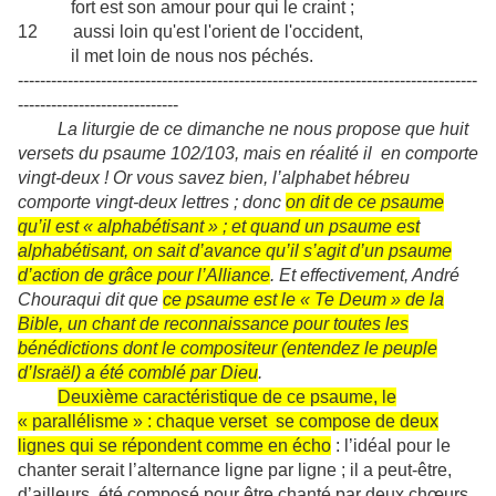
fort est son amour pour qui le craint ;
12 aussi loin qu'est l'orient de l'occident,
il met loin de nous nos péchés.
-----------------------------------------------------------------------------------
-----------------------------
La liturgie de ce dimanche ne nous propose que huit
versets du psaume 102/103, mais en réalité il en comporte
vingt-deux ! Or vous savez bien, l’alphabet hébreu
comporte vingt-deux lettres ; donc
on dit de ce psaume
qu’il est « alphabétisant » ; et quand un psaume est
alphabétisant, on sait d’avance qu’il s’agit d’un psaume
d’action de grâce pour l’Alliance
. Et effectivement, André
Chouraqui dit que
ce psaume est le « Te Deum » de la
Bible, un chant de reconnaissance pour toutes les
bénédictions dont le compositeur (entendez le peuple
d’Israël) a été comblé par Dieu
.
Deuxième caractéristique de ce psaume, le
« parallélisme » : chaque verset se compose de deux
lignes qui se répondent comme en écho
: l’idéal pour le
chanter serait l’alternance ligne par ligne ; il a peut-être,
d’ailleurs, été composé pour être chanté par deux chœurs