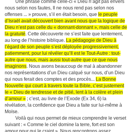
Une phrase comme celle-ci « Dieu n’agit pas envers
nous selon nos fautes, Il ne nous rend pas selon nos
offenses ... » prouve, s’il en était besoin, que
le peuple
d’Israël avait découvert bien avant nous que la logique de
Dieu n’est pas celle du « donnant-donnant », mais celle de
la gratuité
. Cette découverte ne s’est faite que lentement,
au long de l’histoire biblique.
La pédagogie de Dieu à
l’égard de son peuple s’est déployée progressivement,
patiemment, pour lui révéler qu’Il est le Tout-Autre : tout-
autre que nous, mais aussi tout-autre que ce que nous
imaginons
. Nous avons beaucoup de mal à abandonner
nos représentations d’un Dieu calqué sur nous, d’un Dieu
qui nous ferait des comptes et des procès...
La Bonne
Nouvelle qui court à travers toute la Bible, c’est justement
le « Dieu de tendresse et de pitié, lent à la colère et plein
d’amour »
; c’est, au livre de l’Exode (Ex 34, 6) la
révélation, la confidence que Dieu a faite sur lui-même à
Moïse.
Voilà qui nous permet de mieux comprendre le verset
suivant : « Comme le ciel domine la terre, fort est son
amour pour qui le craint ». Nous rencontrons assez