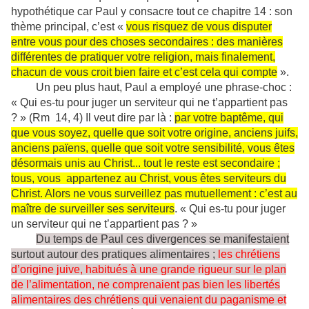
hypothétique car Paul y consacre tout ce chapitre 14 : son
thème principal, c’est «
vous risquez de vous disputer
entre vous pour des choses secondaires : des manières
différentes de pratiquer votre religion, mais finalement,
chacun de vous croit bien faire et c’est cela qui compte
».
Un peu plus haut, Paul a employé une phrase-choc :
« Qui es-tu pour juger un serviteur qui ne t’appartient pas
? » (Rm 14, 4) Il veut dire par là :
par votre baptême, qui
que vous soyez, quelle que soit votre origine, anciens juifs,
anciens païens, quelle que soit votre sensibilité, vous êtes
désormais unis au Christ... tout le reste est secondaire ;
tous, vous appartenez au Christ, vous êtes serviteurs du
Christ. Alors ne vous surveillez pas mutuellement : c’est au
maître de surveiller ses serviteurs
. « Qui es-tu pour juger
un serviteur qui ne t’appartient pas ? »
Du temps de Paul ces divergences se manifestaient
surtout autour des pratiques alimentaires ;
les chrétiens
d’origine juive, habitués à une grande rigueur sur le plan
de l’alimentation, ne comprenaient pas bien les libertés
alimentaires des chrétiens qui venaient du paganisme et