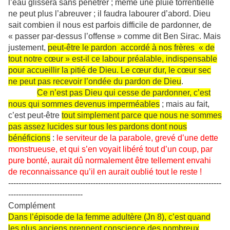
l’eau glissera sans pénétrer ; même une pluie torrentielle
ne peut plus l’abreuver ; il faudra labourer d’abord. Dieu
sait combien il nous est parfois difficile de pardonner, de
« passer par-dessus l’offense » comme dit Ben Sirac. Mais
justement,
peut-être le pardon accordé à nos frères « de
tout notre cœur » est-il ce labour préalable, indispensable
pour accueillir la pitié de Dieu. Le cœur dur, le cœur sec
ne peut pas recevoir l’ondée du pardon de Dieu
.
Ce n’est pas Dieu qui cesse de pardonner, c’est
nous qui sommes devenus imperméables
; mais au fait,
c’est peut-être
tout simplement parce que nous ne sommes
pas assez lucides sur tous les pardons dont nous
bénéficions
:
le serviteur de la parabole, grevé d’une dette
monstrueuse, et qui s’en voyait libéré tout d’un coup, par
pure bonté, aurait dû normalement être tellement envahi
de reconnaissance qu’il en aurait oublié tout le reste !
-----------------------------------------------------------------------------------
-----------------------------
Complément
Dans l’épisode de la femme adultère (Jn 8), c’est quand
les plus anciens prennent conscience des nombreux