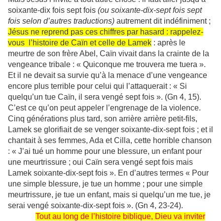
soixante-dix fois sept fois
(ou soixante-dix-sept fois sept
fois selon d’autres traductions)
autrement dit indéfiniment ;
Jésus ne reprend pas ces chiffres par hasard : rappelez-
vous l’histoire de Caïn et celle de Lamek
: après le
meurtre de son frère Abel, Caïn vivait dans la crainte de la
vengeance tribale : « Quiconque me trouvera me tuera ».
Et il ne devait sa survie qu’à la menace d’une vengeance
encore plus terrible pour celui qui l’attaquerait : « Si
quelqu’un tue Caïn, il sera vengé sept fois ». (Gn 4, 15).
C’est ce qu’on peut appeler l’engrenage de la violence.
Cinq générations plus tard, son arrière arrière petit-fils,
Lamek se glorifiait de se venger soixante-dix-sept fois ; et il
chantait à ses femmes, Ada et Cilla, cette horrible chanson
: « J’ai tué un homme pour une blessure, un enfant pour
une meurtrissure ; oui Caïn sera vengé sept fois mais
Lamek soixante-dix-sept fois ». En d’autres termes « Pour
une simple blessure, je tue un homme ; pour une simple
meurtrissure, je tue un enfant, mais si quelqu’un me tue, je
serai vengé soixante-dix-sept fois ». (Gn 4, 23-24).
Tout au long de l’histoire biblique, Dieu va inviter