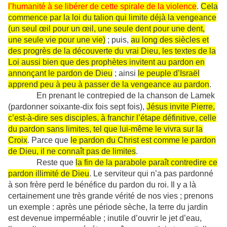
l’humanité à se libérer de cette spirale de la violence
.
Cela
commence par la loi du talion qui limite déjà la vengeance
(un seul œil pour un œil, une seule dent pour une dent,
une seule vie pour une vie)
; puis,
au long des siècles et
des progrès de la découverte du vrai Dieu, les textes de la
Loi aussi bien que des prophètes invitent au pardon en
annonçant le pardon de Dieu
; ainsi
le peuple d’Israël
apprend peu à peu à passer de la vengeance au pardon
.
En prenant le contrepied de la chanson de Lamek
(pardonner soixante-dix fois sept fois),
Jésus invite Pierre,
c’est-à-dire ses disciples, à franchir l’étape définitive, celle
du pardon sans limites, tel que lui-même le vivra sur la
Croix
. Parce que
le pardon du Christ est comme le pardon
de Dieu, il ne connaît pas de limites
.
Reste que
la fin de la parabole paraît contredire ce
pardon illimité de Dieu
. Le serviteur qui n’a pas pardonné
à son frère perd le bénéfice du pardon du roi. Il y a là
certainement une très grande vérité de nos vies ; prenons
un exemple : après une période sèche, la terre du jardin
est devenue imperméable ; inutile d’ouvrir le jet d’eau,