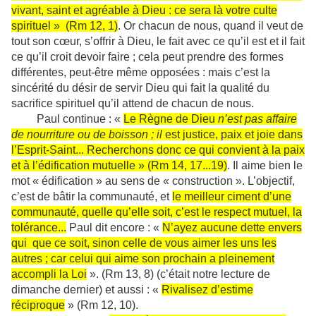
vivant, saint et agréable à Dieu : ce sera là votre culte
spirituel » (Rm 12, 1)
. Or chacun de nous, quand il veut de
tout son cœur, s’offrir à Dieu, le fait avec ce qu’il est et il fait
ce qu’il croit devoir faire ; cela peut prendre des formes
différentes, peut-être même opposées : mais c’est la
sincérité du désir de servir Dieu qui fait la qualité du
sacrifice spirituel qu’il attend de chacun de nous.
Paul continue : «
Le Règne de Dieu
n’est pas affaire
de nourriture ou de boisson ; il
est justice, paix et joie dans
l’Esprit-Saint... Recherchons donc ce qui convient à la paix
et à l’édification mutuelle » (Rm 14, 17...19)
. Il aime bien le
mot « édification » au sens de « construction ». L’objectif,
c’est de bâtir la communauté, et
le meilleur ciment d’une
communauté, quelle qu’elle soit, c’est le respect mutuel, la
tolérance...
Paul dit encore : «
N’ayez aucune dette envers
qui que ce soit, sinon celle de vous aimer les uns les
autres ; car celui qui aime son prochain a pleinement
accompli la Loi
». (Rm 13, 8) (c’était notre lecture de
dimanche dernier) et aussi : «
Rivalisez d’estime
réciproque
» (Rm 12, 10).