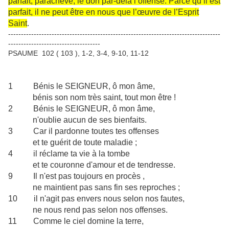
parfait, parachevé, le don par-delà l’offense. Parce qu’il est
parfait, il ne peut être en nous que l’œuvre de l’Esprit
Saint
.
-----------------------------------------------------------------------------------
------------------------------------
PSAUME 102 ( 103 ), 1-2, 3-4, 9-10, 11-12
1 Bénis le SEIGNEUR, ô mon âme,
bénis son nom très saint, tout mon être !
2 Bénis le SEIGNEUR, ô mon âme,
n'oublie aucun de ses bienfaits.
3 Car il pardonne toutes tes offenses
et te guérit de toute maladie ;
4 il réclame ta vie à la tombe
et te couronne d'amour et de tendresse.
9 Il n'est pas toujours en procès ,
ne maintient pas sans fin ses reproches ;
10 il n'agit pas envers nous selon nos fautes,
ne nous rend pas selon nos offenses.
11 Comme le ciel domine la terre,