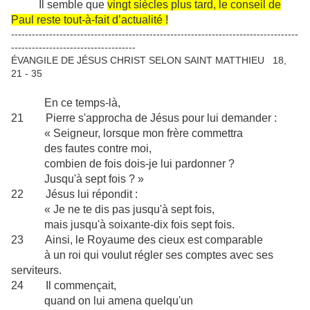
Il semble que
vingt siècles plus tard, le conseil de
Paul reste tout-à-fait d’actualité !
-----------------------------------------------------------------------------------
------------------------------------
ÉVANGILE DE JÉSUS CHRIST SELON SAINT MATTHIEU
18,
21 - 35
En ce temps-là,
21 Pierre s'approcha de Jésus pour lui demander :
« Seigneur, lorsque mon frère commettra
des fautes contre moi,
combien de fois dois-je lui pardonner ?
Jusqu'à sept fois ? »
22 Jésus lui répondit :
« Je ne te dis pas jusqu'à sept fois,
mais jusqu'à soixante-dix fois sept fois.
23 Ainsi, le Royaume des cieux est comparable
à un roi qui voulut régler ses comptes avec ses
serviteurs.
24 Il commençait,
quand on lui amena quelqu'un