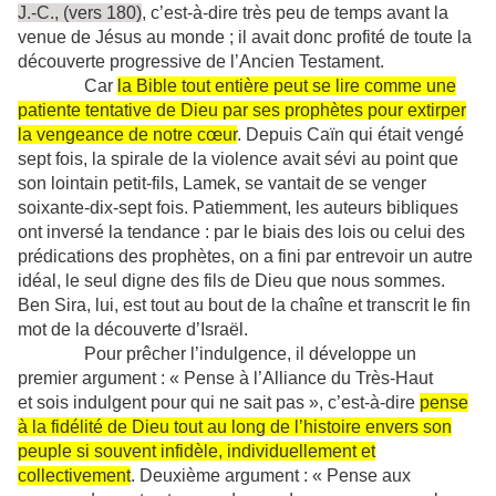
J.-C., (vers 180)
, c’est-à-dire très peu de temps avant la
venue de Jésus au monde ; il avait donc profité de toute la
découverte progressive de l’Ancien Testament.
Car
la Bible tout entière peut se lire comme une
patiente tentative de Dieu par ses prophètes pour extirper
la vengeance de notre cœur
. Depuis Caïn qui était vengé
sept fois, la spirale de la violence avait sévi au point que
son lointain petit-fils, Lamek, se vantait de se venger
soixante-dix-sept fois. Patiemment, les auteurs bibliques
ont inversé la tendance : par le biais des lois ou celui des
prédications des prophètes, on a fini par entrevoir un autre
idéal, le seul digne des fils de Dieu que nous sommes.
Ben Sira, lui, est tout au bout de la chaîne et transcrit le fin
mot de la découverte d’Israël.
Pour prêcher l’indulgence, il développe un
premier argument : « Pense à l’Alliance du Très-Haut
et sois indulgent pour qui ne sait pas », c’est-à-dire
pense
à la fidélité de Dieu tout au long de l’histoire envers son
peuple si souvent infidèle, individuellement et
collectivement
. Deuxième argument : « Pense aux