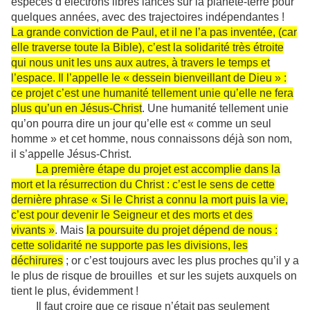
espèces d’électrons libres lancés sur la planète-terre pour
quelques années, avec des trajectoires indépendantes !
La grande conviction de Paul, et il ne l’a pas inventée, (car
elle traverse toute la Bible), c’est la solidarité très étroite
qui nous unit les uns aux autres, à travers le temps et
l’espace. Il l’appelle le « dessein bienveillant de Dieu » :
ce projet c’est une humanité tellement unie qu’elle ne fera
plus qu’un en Jésus-Christ
. Une humanité tellement unie
qu’on pourra dire un jour qu’elle est « comme un seul
homme » et cet homme, nous connaissons déjà son nom,
il s’appelle Jésus-Christ.
La première étape du projet est accomplie dans la
mort et la résurrection du Christ : c’est le sens de cette
dernière phrase « Si le Christ a connu la mort puis la vie,
c’est pour devenir le Seigneur et des morts et des
vivants »
. Mais
la poursuite du projet dépend de nous :
cette solidarité ne supporte pas les divisions, les
déchirures
; or c’est toujours avec les plus proches qu’il y a
le plus de risque de brouilles et sur les sujets auxquels on
tient le plus, évidemment !
Il faut croire que ce risque n’était pas seulement