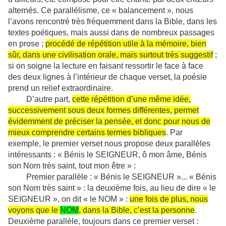
alternés. Ce parallélisme, ce « balancement », nous
l’avons rencontré très fréquemment dans la Bible, dans les
textes poétiques, mais aussi dans de nombreux passages
en prose ;
procédé de répétition utile à la mémoire, bien
sûr, dans une civilisation orale, mais surtout très suggestif
;
si on soigne la lecture en faisant ressortir le face à face
des deux lignes à l’intérieur de chaque verset, la poésie
prend un relief extraordinaire.
D’autre part,
cette répétition d’une même idée,
successivement sous deux formes différentes, permet
évidemment de préciser la pensée, et donc pour nous de
mieux comprendre certains termes bibliques
. Par
exemple, le premier verset nous propose deux parallèles
intéressants : « Bénis le SEIGNEUR, ô mon âme, Bénis
son Nom très saint, tout mon être » :
Premier parallèle : « Bénis le SEIGNEUR »... « Bénis
son Nom très saint » : la deuxième fois, au lieu de dire « le
SEIGNEUR », on dit « le NOM » :
une fois de plus, nous
voyons que le
NOM
, dans la Bible, c’est la personne
.
Deuxième parallèle, toujours dans ce premier verset :