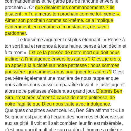
commandements et ne garde pas de rancune envers le
prochain ». Or
que disaient les commandements ? Ils
disaient : « Tu aimeras ton prochain comme toi-même ».
Aimer son prochain comme soi-même, cela implique
évidemment, en certaines circonstances, de savoir
pardonner
.
Le troisième argument est plus étonnant : « Pense à
ton sort final et renonce à toute haine, pense à ton déclin et
à ta mort ».
Est-ce la pensée de notre mort qui doit nous
incliner à l’indulgence envers les autres ? C’est, je crois,
un appel à la lucidité sur notre petitesse : nous sommes
poussière, qui sommes-nous pour juger les autres ?
C’est
peut-être également une manière de nous rappeler que
nous allons nous aussi comparaître devant le juste juge et
alors notre petitesse s’étalera au grand jour.
D’après Ben
Sira, c’est précisément à cause de notre petitesse, de
notre fragilité que Dieu nous traite avec indulgence
.
Quelques chapitres avant celui-ci, Ben Sira affirmait : « Le
Seigneur est patient à l’égard des hommes et déverse sur
eux sa pitié. Il voit et il sait combien leur fin est misérable,
c’est pourquoi il multiplie son pardon. L’homme a pitié de