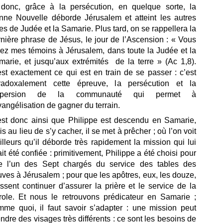
 donc, grâce à la persécution, en quelque sorte, la
nne Nouvelle déborde Jérusalem et atteint les autres
les de Judée et la Samarie. Plus tard, on se rappellera la
nière phrase de Jésus, le jour de l’Ascension : « Vous
rez mes témoins à Jérusalem, dans toute la Judée et la
marie, et jusqu’aux extrémités de la terre » (Ac 1,8).
st exactement ce qui est en train de se passer : c’est
radoxalement cette épreuve, la persécution et la
spersion de la communauté qui permet à
vangélisation de gagner du terrain.
est donc ainsi que Philippe est descendu en Samarie,
s au lieu de s’y cacher, il se met à prêcher ; où l’on voit
illeurs qu’il déborde très rapidement la mission qui lui
it été confiée : primitivement, Philippe a été choisi pour
re l’un des Sept chargés du service des tables des
ves à Jérusalem ; pour que les apôtres, eux, les douze,
ssent continuer d’assurer la prière et le service de la
role. Et nous le retrouvons prédicateur en Samarie ;
mme quoi, il faut savoir s’adapter : une mission peut
ndre des visages très différents : ce sont les besoins de