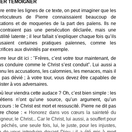
ER TÉMOIGNER
ire entre les lignes de ce texte, on peut imaginer que les
terlocuteurs de Pierre connaissaient beaucoup de
xations et de moqueries de la part des païens. Ils ne
ncontraient pas une persécution déclarée, mais une
tilité latente ; il leur fallait s’expliquer chaque fois qu’ils
fusaient certaines pratiques païennes, comme les
rifices aux divinités par exemple.
rre leur dit ici : "Frères, c’est votre tour maintenant, de
s conduire comme le Christ s’est conduit". Lui aussi a
nu les accusations, les calomnies, les menaces, mais il
 pas dévié ; à votre tour, vous devez être capables de
ister à vos adversaires.
ù leur viendra cette audace ? Oh, c’est bien simple : les
rétiens n’ont qu’une source, qu’un argument, qu’un
cours : le Christ est mort et ressuscité. Pierre ne dit pas
tre chose : «
Honorez dans vos cœurs la sainteté du
gneur, le Christ... Car le Christ, lui aussi,
a souffert pour
s péchés,
une seule fois,
lui, le juste, pour les injustes,
in de vous introduire devant Dieu ;
il a été mis à mort