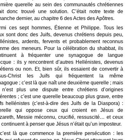
emière querelle au sein des communautés chrétiennes
ait donc trouvé une solution. C’était notre texte de
anche dernier, au chapitre 6 des Actes des Apôtres.
rmi ces sept hommes, Étienne et Philippe. Tous les
ux sont donc des Juifs, devenus chrétiens depuis peu,
llénistes, ardents, fervents et probablement reconnus
mme des meneurs. Pour la célébration du shabbat, ils
ntinuent à fréquenter une synagogue de langue
cque : ils y rencontrent d’autres Hellénistes, devenus
étiens ou non. Et, bien sûr, ils essaient de convertir à
sus-Christ les Juifs qui fréquentent la même
agogue ; c’est là que naît une deuxième querelle ; mais
 n’est plus une dispute entre chrétiens d’origines
férentes ; c’est une querelle beaucoup plus grave,
entre
fs hellénistes (c’est-à-dire des Juifs de la Diaspora) :
erelle qui oppose ceux qui croient en Jésus de
zareth, Messie méconnu, crucifié, ressuscité… et ceux
 continuent à penser que Jésus n’était qu’un imposteur.
 c’est là que commence la première persécution : les