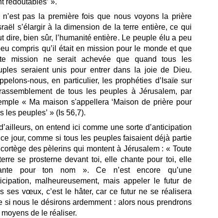
t redoutables’ ».
 n’est pas la première fois que nous voyons la prière
sraël s’élargir à la dimension de la terre entière, ce qui
t dire, bien sûr, l’humanité entière. Le peuple élu a peu
eu compris qu’il était en mission pour le monde et que
tte mission ne serait achevée que quand tous les
uples seraient unis pour entrer dans la joie de Dieu.
pelons-nous, en particulier, les prophéties d’Isaïe sur
 rassemblement de tous les peuples à Jérusalem, par
emple « Ma maison s'appellera ‘Maison de prière pour
s les peuples’ » (Is 56,7).
d’ailleurs, on entend ici comme une sorte d’anticipation
ce jour, comme si tous les peuples faisaient déjà partie
cortège des pèlerins qui montent à Jérusalem : « Toute
terre se prosterne devant toi, elle chante pour toi, elle
ante pour ton nom ». Ce n’est encore qu’une
ticipation, malheureusement, mais appeler le futur de
s ses vœux, c’est le hâter, car ce futur ne se réalisera
e si nous le désirons ardemment : alors nous prendrons
 moyens de le réaliser.