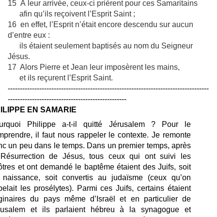
15 À leur arrivée, ceux-ci prièrent pour ces Samaritains
afin qu’ils reçoivent l’Esprit Saint ;
16 en effet, l’Esprit n’était encore descendu sur aucun
d’entre eux :
ils étaient seulement baptisés au nom du Seigneur
Jésus.
17 Alors Pierre et Jean leur imposèrent les mains,
et ils reçurent l’Esprit Saint.
-----------------------------------------------------------------------------------
-------------------------------------------------
ILIPPE EN SAMARIE
urquoi Philippe a-t-il quitté Jérusalem ?
Pour le
prendre, il faut nous rappeler le contexte. Je remonte
nc un peu dans le temps. Dans un premier temps, après
 Résurrection de Jésus, tous ceux qui ont suivi les
tres et ont demandé le baptême étaient des Juifs, soit
 naissance, soit convertis au judaïsme (ceux qu’on
elait les prosélytes). Parmi ces Juifs, certains étaient
iginaires du pays même d’Israël et en particulier de
rusalem et ils parlaient hébreu à la synagogue et