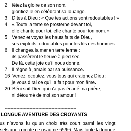
2 fêtez la gloire de son nom,
glorifiez-le en célébrant sa louange.
3 Dites à Dieu : « Que tes actions sont redoutables ! »
4 « Toute la terre se prosterne devant toi,
elle chante pour toi, elle chante pour ton nom. »
5 Venez et voyez les hauts faits de Dieu,
ses exploits redoutables pour les fils des hommes.
6 Il changea la mer en terre ferme :
ils passèrent le fleuve à pied sec.
De là, cette joie qu'il nous donne.
7 Il règne à jamais par sa puissance.
16 Venez, écoutez, vous tous qui craignez Dieu ;
je vous dirai ce qu'il a fait pour mon âme.
20 Béni soit Dieu qui n'a pas écarté ma prière,
ni détourné de moi son amour !
-----------------------------------------------------------------------------------
-------------------------------------------------
 LONGUE AVENTURE DES CROYANTS
us n’avons lu qu’un choix très court parmi les vingt
rsets que compte ce psaume 65/66. Mais toute la longue