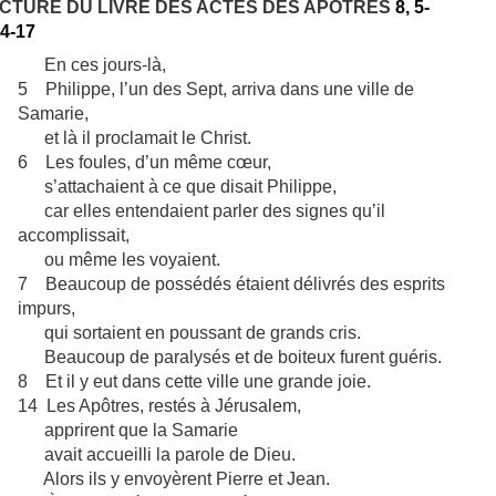
CTURE DU LIVRE DES ACTES DES APÔTRES
8, 5-
14-17
En ces jours-là,
5 Philippe, l’un des Sept, arriva dans une ville de
Samarie,
et là il proclamait le Christ.
6 Les foules, d’un même cœur,
s’attachaient à ce que disait Philippe,
car elles entendaient parler des signes qu’il
accomplissait,
ou même les voyaient.
7 Beaucoup de possédés étaient délivrés des esprits
impurs,
qui sortaient en poussant de grands cris.
Beaucoup de paralysés et de boiteux furent guéris.
8 Et il y eut dans cette ville une grande joie.
14 Les Apôtres, restés à Jérusalem,
apprirent que la Samarie
avait accueilli la parole de Dieu.
Alors ils y envoyèrent Pierre et Jean.