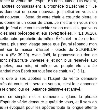
nonce la venue de l’Esprit.
En bons Juifs qu’ils étaient,
s apôtres connaissaient la prophétie d’Ézéchiel : « Je
us donnerai un cœur nouveau, je mettrai en vous un
rit nouveau ; j’ôterai de votre chair le cœur de pierre, je
us donnerai un cœur de chair. Je mettrai en vous mon
rit, je ferai que vous marchiez selon mes lois, que vous
diez mes préceptes et leur soyez fidèles. » (Ez 36,26).
 cette autre prophétie du même Ézéchiel : « Je ne leur
cherai plus mon visage parce que j’aurai répandu mon
prit sur la maison d’Israël - oracle du SEIGNEUR
eu. » (Ez 39,29). Avec Joël, la promesse du don de
sprit s’était faite universelle, et non plus réservée aux
ophètes, aux rois, ni même au peuple élu : « Je
andrai mon Esprit sur tout être de chair. » (Jl 3,1).
ors dire à ses apôtres « l’Esprit de vérité demeure
rès de vous, et il sera en vous », c’est leur annoncer
 le grand jour de l’Alliance définitive est arrivé.
me ce simple mot « demeure » (dans la phrase
’Esprit de vérité demeure auprès de vous, et il sera en
s ») évoquait pour les apôtres toute la longue attente