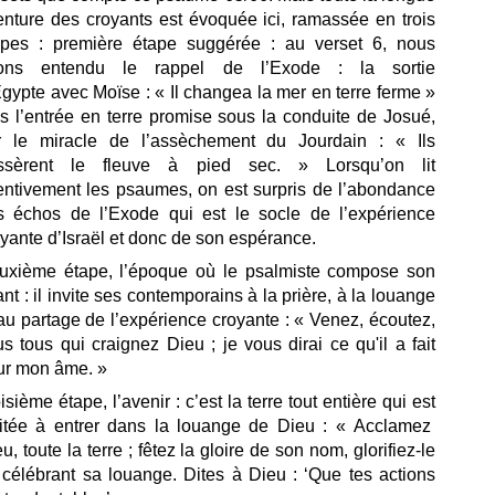
enture des croyants est évoquée ici, ramassée en trois
apes : première étape suggérée : au verset 6, nous
ons entendu le rappel de l’Exode : la sortie
gypte avec Moïse : « Il changea la mer en terre ferme »
s l’entrée en terre promise sous la conduite de Josué,
r le miracle de l’assèchement du Jourdain : « Ils
ssèrent le fleuve à pied sec. » Lorsqu’on lit
tentivement les psaumes, on est surpris de l’abondance
s échos de l’Exode qui est le socle de l’expérience
yante d’Israël et donc de son espérance.
uxième étape, l’époque où le psalmiste compose son
nt : il invite ses contemporains à la prière, à la louange
au partage de l’expérience croyante : « Venez, écoutez,
s tous qui craignez Dieu ; je vous dirai ce qu'il a fait
ur mon âme. »
isième étape, l’avenir : c’est la terre tout entière qui est
vitée à entrer dans la louange de Dieu : « Acclamez
u, toute la terre ; fêtez la gloire de son nom, glorifiez-le
 célébrant sa louange. Dites à Dieu : ‘Que tes actions