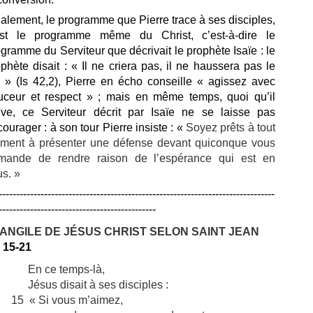
alement, le programme que Pierre trace à ses disciples,
est le programme même du Christ, c’est-à-dire le
gramme du Serviteur que décrivait le prophète Isaïe : le
phète disait : « Il ne criera pas, il ne haussera pas le
n » (Is 42,2), Pierre en écho conseille « agissez avec
uceur et respect » ; mais en même temps, quoi qu’il
rive, ce Serviteur décrit par Isaïe ne se laisse pas
ourager : à son tour Pierre insiste : «
Soyez prêts à tout
ment à présenter une défense
devant quiconque vous
mande de rendre raison
de l’espérance qui est en
us. »
-------------------------------------------------------------------------------
---------------------------------------------
ANGILE DE JÉSUS CHRIST SELON SAINT JEAN
, 15-21
En ce temps-là,
Jésus disait à ses disciples :
15 « Si vous m’aimez,