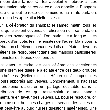
améen dans la rue. On les appelait « Hébreux ». Les
res étaient originaires de ce qu’on appelle la Diaspora,
st-à-dire tout le reste de l’empire romain ; ils parlaient
c et on les appelait « Hellénistes ».
r la célébration du shabbat, le samedi matin, tous les
fs, qu’ils soient devenus chrétiens ou non, se rendaient
ns des synagogues où l’on parlait leur langue : les
reux d’un côté, les Hellénistes de l’autre. Mais pour la
ébration chrétienne, ceux des Juifs qui étaient devenus
étiens se regroupaient dans des maisons particulières,
llénistes et Hébreux confondus.
est dans le cadre de ces célébrations chrétiennes
’une première querelle a éclaté entre ces deux groupes
 chrétiens (Hellénistes et Hébreux), à propos des
cours apportés aux veuves. Concrètement, il s’agissait
 problème d’assurer un partage équitable dans la
stribution de ce qui ressemblait à une banque
mentaire en faveur des veuves. Et, pour le résoudre, on
nommé sept hommes chargés du service des tables (on
ait peut-être aujourd’hui les questions matérielles). Une