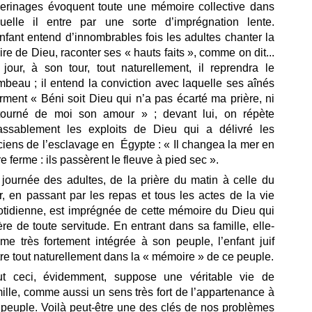
lerinages évoquent toute une mémoire collective dans
quelle il entre par une sorte d’imprégnation lente.
nfant entend d’innombrables fois les adultes chanter la
ire de Dieu, raconter ses « hauts faits », comme on dit...
 jour, à son tour, tout naturellement, il reprendra le
mbeau ; il entend la conviction avec laquelle ses aînés
irment « Béni soit Dieu qui n’a pas écarté ma prière, ni
tourné de moi son amour » ; devant lui, on répète
lassablement les exploits de Dieu qui a délivré les
iens de l’esclavage en Égypte : « Il changea la mer en
re ferme : ils passèrent le fleuve à pied sec ».
 journée des adultes, de la prière du matin à celle du
r, en passant par les repas et tous les actes de la vie
otidienne, est imprégnée de cette mémoire du Dieu qui
ère de toute servitude. En entrant dans sa famille, elle-
me très fortement intégrée à son peuple, l’enfant juif
re tout naturellement dans la « mémoire » de ce peuple.
ut ceci, évidemment, suppose une véritable vie de
ille, comme aussi un sens très fort de l’appartenance à
 peuple. Voilà peut-être une des clés de nos problèmes