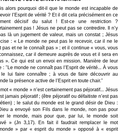
is alors pourquoi dit-il que le monde est incapable de
evoir l’Esprit de vérité ? Et il dit cela précisément en ce
ment décisif du salut ! Est-ce une restriction ?
tainement pas ! Jésus ne peut pas se contredire. Il n’y
pas là un jugement de valeur, mais un constat ; Jésus
cise : « Le monde ne peut pas le recevoir, car il ne le
t pas et ne le connaît pas » ; et il continue « vous, vous
connaissez, car il demeure auprès de vous et il sera en
us ». Ce qui est un envoi en mission. Manière de leur
e : "Le monde ne connaît pas l’Esprit de vérité... À vous
 le lui faire connaître ; à vous de faire découvrir au
de la présence active de l’Esprit en toute chair."
 mot « monde » n’est certainement pas péjoratif... Jésus
st jamais péjoratif ; (être péjoratif ou défaitiste n’est pas
étien) ; le salut du monde est le grand désir de Dieu :
Dieu a envoyé son Fils dans le monde, non pas pour
ger le monde, mais pour que, par lui, le monde soit
uvé » (Jn 3,17). En fait il faudrait remplacer le mot
monde » par « esprit du monde » opposé à « esprit