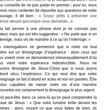
s conseille de ne pas parler en premier ; pour lui, nous
vons nous contenter de répondre aux questions de notre
tourage. Il dit bien : «
Soyez prêts à présenter une
fense
devant quiconque vous demande...
».
la fait penser à une phrase dont je ne connais pas
uteur, mais qui est très suggestive : « Ne parle que si on
nterroge, mais vis de manière à ce qu’on t’interroge. »
s interrogations ne germeront que si notre vie tout
tière est un témoignage d’espérance : alors ceux qui
us voient vivre se demanderont immanquablement d’où
us vient notre espérance indestructible. Nous ne
uvons témoigner de Jésus-Christ que si nous avons
abord vécu l’espérance. Ce qui veut dire que notre
oignage se fait d’abord en actes et non en paroles. Être
ndus capables de mener notre vie d’une manière
ouvelée est certainement le témoignage le plus urgent.
est peut-être dans ce sens-là qu’on peut comprendre la
rase de Jésus : « Que votre lumière brille devant les
mmes : alors, voyant ce que vous faites de bien, ils