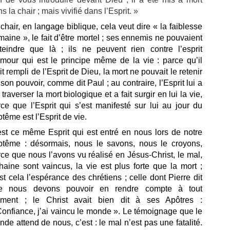
s la chair ;
mais vivifié dans l’Esprit. »
chair, en langage biblique, cela veut dire « la faiblesse
aine », le fait d’être mortel ; ses ennemis ne pouvaient
atteindre que là ; ils ne peuvent rien contre l’esprit
amour qui est le principe même de la vie : parce qu’il
it rempli de l’Esprit de Dieu, la mort ne pouvait le retenir
son pouvoir, comme dit Paul ; au contraire, l’Esprit lui a
t traverser la mort biologique et a fait surgir en lui la vie,
ce que l’Esprit qui s’est manifesté sur lui au jour du
tême est l’Esprit de vie.
est ce même Esprit qui est entré en nous lors de notre
ptême : désormais, nous le savons, nous le croyons,
ce que nous l’avons vu réalisé en Jésus-Christ, le mal,
haine sont vaincus, la vie est plus forte que la mort ;
st cela l’espérance des chrétiens ; celle dont Pierre dit
e nous devons pouvoir en rendre compte à tout
ment ; le Christ avait bien dit à ses Apôtres :
onfiance, j’ai vaincu le monde ». Le témoignage que le
de attend de nous, c’est : le mal n’est pas une fatalité.