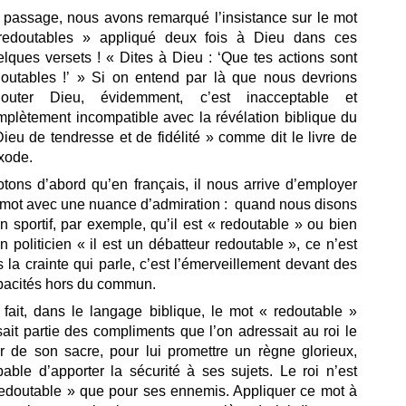
 passage, nous avons remarqué l’insistance sur le mot
redoutables » appliqué deux fois à Dieu dans ces
lques versets ! « Dites à Dieu : ‘Que tes actions sont
doutables !’ » Si on entend par là que nous devrions
douter Dieu, évidemment, c’est inacceptable et
mplètement incompatible avec la révélation biblique du
ieu de tendresse et de fidélité » comme dit le livre de
xode.
tons d’abord qu’en français, il nous arrive d’employer
 mot avec une nuance d’admiration : quand nous disons
n sportif, par exemple, qu’il est « redoutable » ou bien
n politicien « il est un débatteur redoutable », ce n’est
 la crainte qui parle, c’est l’émerveillement devant des
pacités hors du commun.
 fait, dans le langage biblique, le mot « redoutable »
sait partie des compliments que l’on adressait au roi le
ur de son sacre, pour lui promettre un règne glorieux,
able d’apporter la sécurité à ses sujets. Le roi n’est
redoutable » que pour ses ennemis. Appliquer ce mot à