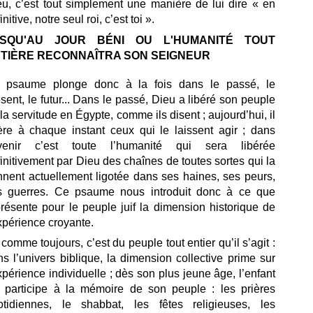
eu, c’est tout simplement une manière de lui dire « en
initive, notre seul roi, c’est toi ».
USQU'AU JOUR BÉNI OU L'HUMANITÉ TOUT
TIÈRE RECONNAÎTRA SON SEIGNEUR
 psaume plonge donc à la fois dans le passé, le
sent, le futur... Dans le passé, Dieu a libéré son peuple
la servitude en Égypte, comme ils disent ; aujourd’hui, il
bère à chaque instant ceux qui le laissent agir ; dans
avenir c’est toute l’humanité qui sera libérée
initivement par Dieu des chaînes de toutes sortes qui la
nnent actuellement ligotée dans ses haines, ses peurs,
s guerres. Ce psaume nous introduit donc à ce que
résente pour le peuple juif la dimension historique de
xpérience croyante.
 comme toujours, c’est du peuple tout entier qu’il s’agit :
s l’univers biblique, la dimension collective prime sur
xpérience individuelle ; dès son plus jeune âge, l’enfant
if participe à la mémoire de son peuple : les prières
otidiennes, le shabbat, les fêtes religieuses, les