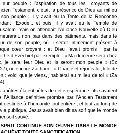
 leur peuple : l’aspiration de tous les croyants de
ncien Testament, c’était la présence de Dieu au milieu
 son peuple ; il y avait eu la Tente de la Rencontre
ndant l’Exode... et puis, il y avait eu le Temple de
rusalem, mais on attendait l’Alliance Nouvelle où Dieu
meurerait, non pas dans des bâtiments, mais dans le
ur de son peuple, où il serait intimement présent à
aque cœur croyant ; et Dieu l’avait promis : par la
uche d’Ézéchiel par exemple : « Ma demeure sera chez
x, je serai leur Dieu et ils seront mon peuple » (Ez
27), ou encore Zacharie : « Chante et réjouis-toi, fille de
n ; voici que je viens, j'habiterai au milieu de toi » (Za
4).
 apôtres étaient pétris de cette espérance : ils savaient
e l’Alliance définitive promise par l’Ancien Testament
it destinée à l’humanité tout entière ; et tout au long de
vie publique, Jésus avait bien dit sa soif que le monde
ier soit sauvé.
ESPRIT CONTINUE SON ŒUVRE DANS LE MONDE
 ACHÈVE TOUTE SANCTIFICATION