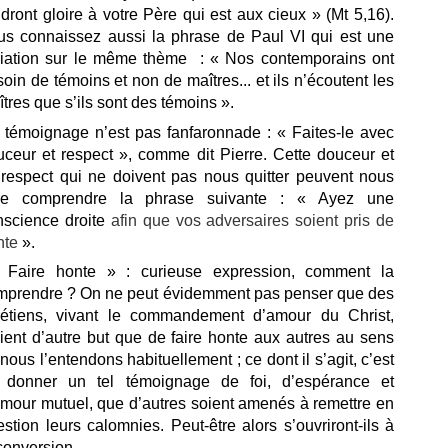
dront gloire à votre Père qui est aux cieux » (Mt 5,16).
us connaissez aussi la phrase de Paul VI qui est une
riation sur le même thème : « Nos contemporains ont
oin de témoins et non de maîtres... et ils n’écoutent les
tres que s’ils sont des témoins ».
 témoignage n’est pas fanfaronnade : « Faites-le avec
uceur et respect », comme dit Pierre. Cette douceur et
 respect qui ne doivent pas nous quitter peuvent nous
ire comprendre la phrase suivante : « Ayez une
nscience droite
afin que vos adversaires soient pris de
nte
».
Faire honte » : curieuse expression, comment la
mprendre ? On ne peut évidemment pas penser que des
rétiens, vivant le commandement d’amour du Christ,
ient d’autre but que de faire honte aux autres au sens
nous l’entendons habituellement ; ce dont il s’agit, c’est
 donner un tel témoignage de foi, d’espérance et
amour mutuel, que d’autres soient amenés à remettre en
stion leurs calomnies. Peut-être alors s’ouvriront-ils à
conversion.