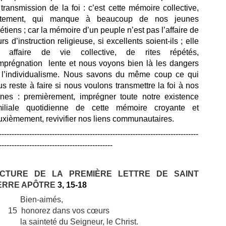
transmission de la foi : c’est cette mémoire collective,
stement, qui manque à beaucoup de nos jeunes
étiens ;
car la mémoire d’un peuple n’est pas l’affaire de
rs d’instruction religieuse, si excellents soient-ils ; elle
t affaire de vie collective, de rites répétés,
imprégnation lente et nous voyons bien là les dangers
 l’individualisme. Nous savons du même coup ce qui
s reste à faire si nous voulons transmettre la foi à nos
unes : premièrement, imprégner toute notre existence
miliale quotidienne de cette mémoire croyante et
uxièmement, revivifier nos liens communautaires.
-------------------------------------------------------------------------------
---------------------------------------------
CTURE DE LA PREMIÈRE LETTRE DE SAINT
ERRE APÔTRE
3, 15-18
Bien-aimés,
15 honorez dans vos cœurs
la sainteté du Seigneur, le Christ.