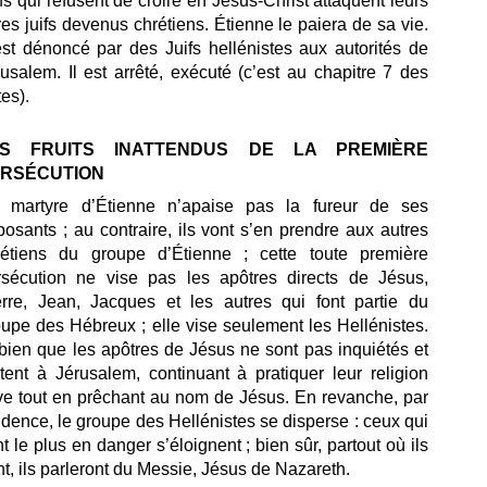
fs qui refusent de croire en Jésus-Christ attaquent leurs
res juifs devenus chrétiens. Étienne le paiera de sa vie.
est dénoncé par des Juifs hellénistes aux autorités de
usalem. Il est arrêté, exécuté (c’est au chapitre 7 des
es).
ES FRUITS INATTENDUS DE LA PREMIÈRE
RSÉCUTION
 martyre d’Étienne n’apaise pas la fureur de ses
osants ; au contraire, ils vont s’en prendre aux autres
rétiens du groupe d’Étienne ; cette toute première
rsécution ne vise pas les apôtres directs de Jésus,
erre, Jean, Jacques et les autres qui font partie du
upe des Hébreux ; elle vise seulement les Hellénistes.
bien que les apôtres de Jésus ne sont pas inquiétés et
tent à Jérusalem, continuant à pratiquer leur religion
ive tout en prêchant au nom de Jésus. En revanche, par
dence, le groupe des Hellénistes se disperse : ceux qui
t le plus en danger s’éloignent ; bien sûr, partout où ils
nt, ils parleront du Messie, Jésus de Nazareth.