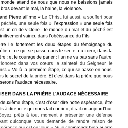
 monde attend de nous que nous ne baissions jamais
 bras devant le mal, la haine, la violence.
and Pierre affirme «
Le Christ, lui aussi,
a souffert pour
s péchés,
une seule fois
», l’expression « une seule fois
st un cri de victoire : le monde du mal et du péché est
initivement vaincu dans l’obéissance du Fils.
erre lie fortement les deux étapes du témoignage du
étien : ce qui se passe dans le secret du cœur, dans la
ère ; et le courage de parler ; l’un ne va pas sans l’autre.
H
onorez dans vos cœurs
la sainteté du Seigneur, le
ist. »
Voilà la première étape, ce qui se passe en nous,
s le secret de la prière. Et c’est dans la prière que nous
iserons l’audace nécessaire.
ISER DANS LA PRIÈRE L’AUDACE NÉCESSAIRE
deuxième étape, c’est d’oser dire notre espérance, être
ts à dire « ce qui nous fait courir », dirait-on aujourd’hui.
Soyez prêts à tout moment à présenter une défense
vant quiconque vous demande de rendre raison
de
spérance qui est en vous
». Si je comprends bien, Pierre