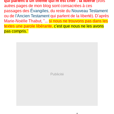
qui parlent d'un thème qui m'est cher : la liberté
(trois
autres pages de mon blog sont consacrées à ces
passages des
Évangiles
, du reste du
Nouveau Testament
ou de
l'Ancien Testament
qui parlent de la liberté). D'après
Marie-Noëlle Thabut, "...
si nous ne trouvons pas dans les
textes une parole libérante,
c'est que nous ne les avons
pas compris.
"
Publicité