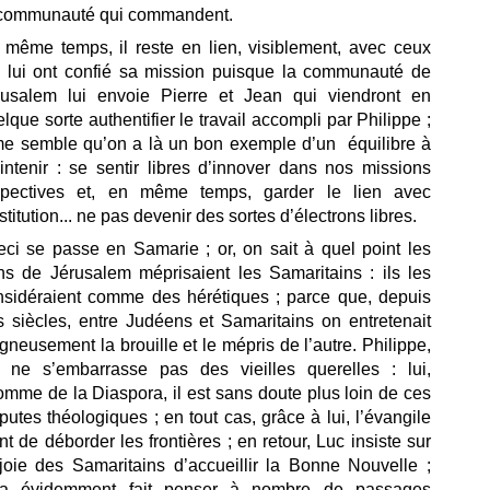
 communauté qui commandent.
 même temps, il reste en lien, visiblement, avec ceux
i lui ont confié sa mission puisque la communauté de
rusalem lui envoie Pierre et Jean qui viendront en
lque sorte authentifier le travail accompli par Philippe ;
 me semble qu’on a là un bon exemple d’un équilibre à
intenir : se sentir libres d’innover dans nos missions
spectives et, en même temps, garder le lien avec
nstitution... ne pas devenir des sortes d’électrons libres.
ci se passe en Samarie ; or, on sait à quel point les
ns de Jérusalem méprisaient les Samaritains : ils les
nsidéraient comme des hérétiques ; parce que, depuis
s siècles, entre Judéens et Samaritains on entretenait
gneusement la brouille et le mépris de l’autre. Philippe,
i, ne s’embarrasse pas des vieilles querelles : lui,
omme de la Diaspora, il est sans doute plus loin de ces
putes théologiques ; en tout cas, grâce à lui, l’évangile
nt de déborder les frontières ; en retour, Luc insiste sur
 joie des Samaritains d’accueillir la Bonne Nouvelle ;
la évidemment fait penser à nombre de passages