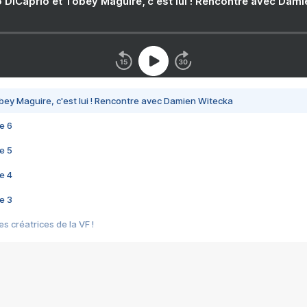
 DiCaprio et Tobey Maguire, c'est lui ! Rencontre avec Dam
bey Maguire, c'est lui ! Rencontre avec Damien Witecka
e 6
e 5
e 4
e 3
s créatrices de la VF !
e 2
e 1
e Mektoub My Love arrive enfin ! Rencontre avec Shaïn Boumedine et Sal