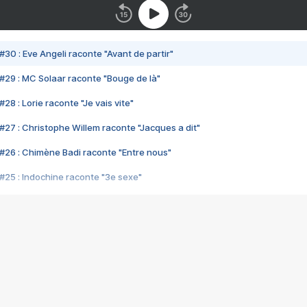
#30 : Eve Angeli raconte "Avant de partir"
#29 : MC Solaar raconte "Bouge de là"
28 : Lorie raconte "Je vais vite"
#27 : Christophe Willem raconte "Jacques a dit"
#26 : Chimène Badi raconte "Entre nous"
#25 : Indochine raconte "3e sexe"
#24 : Zaho raconte "C'est chelou"
#23 : Patrick Bruel raconte "Au café des délices"
#22 : Kyo raconte "Le chemin"
#21 : Nolwenn Leroy raconte "Cassé"
#20 : Patrick Hernandez raconte "Born to be alive"